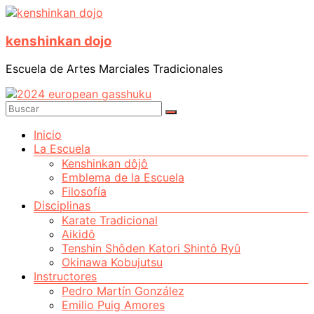
Saltar
al
kenshinkan dojo
contenido
Escuela de Artes Marciales Tradicionales
Menú
Inicio
La Escuela
Kenshinkan dôjô
Emblema de la Escuela
Filosofía
Disciplinas
Karate Tradicional
Aikidô
Tenshin Shôden Katori Shintô Ryû
Okinawa Kobujutsu
Instructores
Pedro Martín González
Emilio Puig Amores