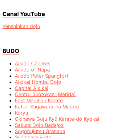
Canal YouTube
Kenshinkan dojo
BUDO
Aikido Cáceres
Aikido of Napa
Aikido Peter Spangfort
Aikikai Hombu Dojo
Capital Aikikai
Centro Shotokan (Mérida)
East Madison Karate
Katori Sugawara-ha Madrid
Koryu
Okinawa Goju Ryû Karate-dô Kyokai
Sakura Dojo Badajoz
Sogobujutsu Granada
Sugawara Budo