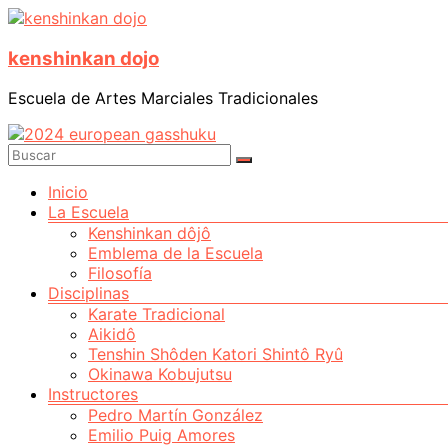
Saltar
al
kenshinkan dojo
contenido
Escuela de Artes Marciales Tradicionales
Menú
Inicio
La Escuela
Kenshinkan dôjô
Emblema de la Escuela
Filosofía
Disciplinas
Karate Tradicional
Aikidô
Tenshin Shôden Katori Shintô Ryû
Okinawa Kobujutsu
Instructores
Pedro Martín González
Emilio Puig Amores