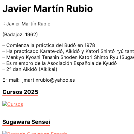
Javier Martín Rubio
:: Javier Martín Rubio
(Badajoz, 1962)
– Comienza la práctica del Budô en 1978
– Ha practicado Karate-dô, Aikidô y Katori Shintô ryû ta
– Menkyo Kyoshi Tenshin Shoden Katori Shinto Ryu (Suga
– Es miembro de la Asociación Española de Kyudô
– 2º dan Aikidô (Aikikai)
E- mail: jmartinrubio@yahoo.es
Cursos 2025
Sugawara Sensei