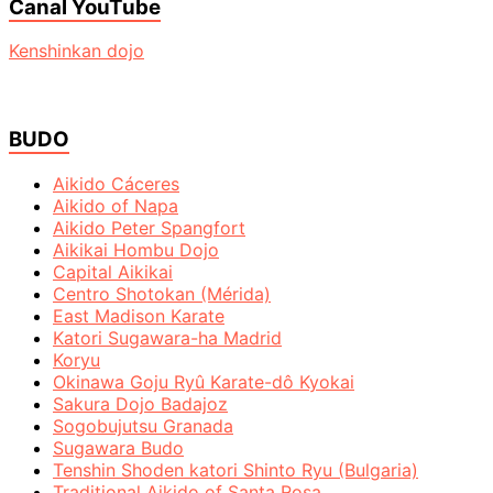
Canal YouTube
Kenshinkan dojo
BUDO
Aikido Cáceres
Aikido of Napa
Aikido Peter Spangfort
Aikikai Hombu Dojo
Capital Aikikai
Centro Shotokan (Mérida)
East Madison Karate
Katori Sugawara-ha Madrid
Koryu
Okinawa Goju Ryû Karate-dô Kyokai
Sakura Dojo Badajoz
Sogobujutsu Granada
Sugawara Budo
Tenshin Shoden katori Shinto Ryu (Bulgaria)
Traditional Aikido of Santa Rosa