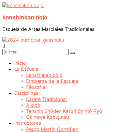
Saltar
al
kenshinkan dojo
contenido
Escuela de Artes Marciales Tradicionales
Menú
Inicio
La Escuela
Kenshinkan dôjô
Emblema de la Escuela
Filosofía
Disciplinas
Karate Tradicional
Aikidô
Tenshin Shôden Katori Shintô Ryû
Okinawa Kobujutsu
Instructores
Pedro Martín González