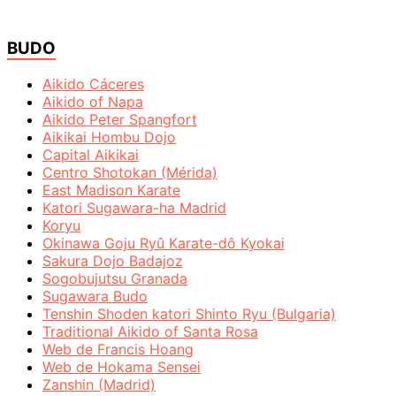
BUDO
Aikido Cáceres
Aikido of Napa
Aikido Peter Spangfort
Aikikai Hombu Dojo
Capital Aikikai
Centro Shotokan (Mérida)
East Madison Karate
Katori Sugawara-ha Madrid
Koryu
Okinawa Goju Ryû Karate-dô Kyokai
Sakura Dojo Badajoz
Sogobujutsu Granada
Sugawara Budo
Tenshin Shoden katori Shinto Ryu (Bulgaria)
Traditional Aikido of Santa Rosa
Web de Francis Hoang
Web de Hokama Sensei
Zanshin (Madrid)