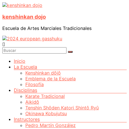
Saltar
al
kenshinkan dojo
contenido
Escuela de Artes Marciales Tradicionales
Menú
Inicio
La Escuela
Kenshinkan dôjô
Emblema de la Escuela
Filosofía
Disciplinas
Karate Tradicional
Aikidô
Tenshin Shôden Katori Shintô Ryû
Okinawa Kobujutsu
Instructores
Pedro Martín González