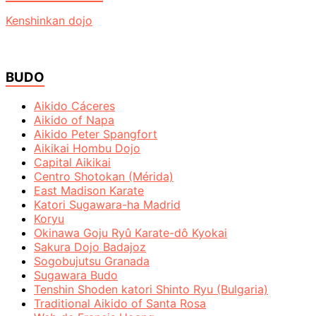
Kenshinkan dojo
BUDO
Aikido Cáceres
Aikido of Napa
Aikido Peter Spangfort
Aikikai Hombu Dojo
Capital Aikikai
Centro Shotokan (Mérida)
East Madison Karate
Katori Sugawara-ha Madrid
Koryu
Okinawa Goju Ryû Karate-dô Kyokai
Sakura Dojo Badajoz
Sogobujutsu Granada
Sugawara Budo
Tenshin Shoden katori Shinto Ryu (Bulgaria)
Traditional Aikido of Santa Rosa