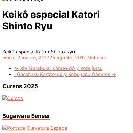
Keikô especial Katori
Shinto Ryu
Keikô especial Katori Shinto Ryu
emilio
2 marzo, 2017
25 agosto, 2017
Noticias
←
XIV Gasshuku Karate-dô y Kobujutsu
I Gasshuku Karate-dô y Kobujutsu Cáceres
→
Cursos 2025
Sugawara Sensei